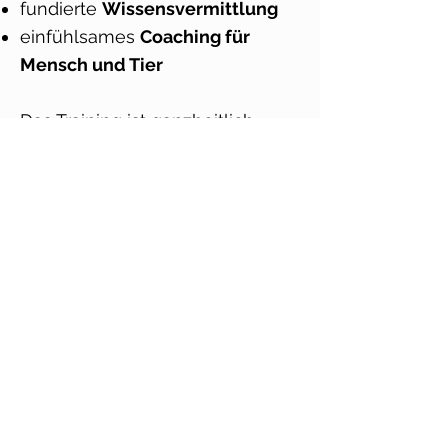
fundierte
Wissensvermittlung
einfühlsames
Coaching für
Mensch und Tier
Das Training ist ganzheitlich
ausgerichtet und unterstützt
sowohl die Katze als auch ihren
Menschen dabei, nachhaltige
Veränderungen im
Zusammenleben zu erreichen.
Training anfragen
Anfrage schicken