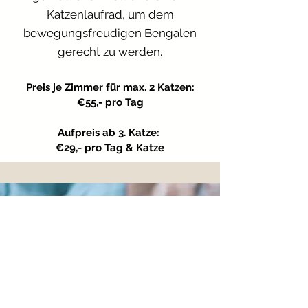
1x täglich € 2,00

Katzenlaufrad, um dem
bewegungsfreudigen Bengalen
Bei unsauberen Katzen wird 
gerecht zu werden.
eine Endreinigungspauschale in 
Höhe von € 40,00 in Rechnung 
Preis je Zimmer für max. 2 Katzen:
€55,- pro Tag
gestellt

Aufpreis ab 3. Katze:
All Preise verstehen sich pro 
€29,- pro Tag & Katze
Katze und Tag.

Hol- und Bringzeiten für die 
Katzenpension:

Montag, Donnerstag, Freitag 
09:00-11:30 Uhr und 15:30-17:00 
Uhr

Dienstag + Mittwoch 