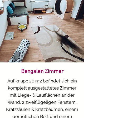
​Katzen mit erhöhtem 
Betreuungsaufwand (z.B. 
Inkontinenz, Diabetes)

€ 11,00 

Individueller 
Betreuungsaufwand (z.B. 
Wechsel zwischen Einzel- und 
Gruppenhaltung oder 
Bengalen Zimmer
Unterbringung in einer Box, 
sofern erforderlich)

Auf knapp 20 m2 befindet sich ein
€ 2,50

komplett ausgestattetes Zimmer
mit Liege- & Laufflächen an der
​Wenn Sie das Nassfutter für ihre 
Wand, 2 zweiflügeligen Fenstern,
Katze nicht selber mitbringen 
Kratzsäulen & Kratzbäumen, einem
möchten:

gemütlichen Bett und einem