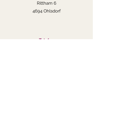
Rittham 6
4694 Ohlsdorf
Telefon
0043 650 24 200 48
E-Mail
miau@katzeverstehen.at
Folgen Sie mir